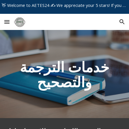
👋 Welcome to AETES24 ✍️ We appreciate your 5 stars! If you have any concerns about the service you received, please contact us immediately!
Skip to main content
Skip to navigation
خدمات الترجمة
والتصحيح